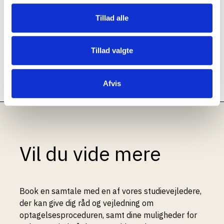
eleven tilbage på rette spor.
Tillad alle
Hvis det er nødvendigt med lidt mere professionel
støtte, står vores coach gratis til rådighed. Vi kan
Tillad valgte
ligeledes tilbyde en mentorordning for elever, der
har særlige behov.
Afvis
Vil du vide mere
Book en samtale med en af vores studievejledere,
der kan give dig råd og vejledning om
optagelsesproceduren, samt dine muligheder for