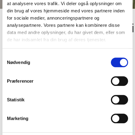
at analysere vores trafik. Vi deler også oplysninger om
din brug af vores hjemmeside med vores partnere inden
for sociale medier, annonceringspartnere og
Gennemførselsstrategi
analysepartnere. Vores partnere kan kombinere disse
data med andre oplysninger, du har givet dem, eller som
de har indsamlet fra din brug af deres tjenester.
På Gentofte Gymnasium lægger vi stor vægt på
Samtykkevalg
relationen mellem elever og lærere – med det
Nødvendig
formål at hjælpe den enkelte elev igennem sit
uddannelsesforløb.
Præferencer
Hver elev på STX og HF bliver tildelt en
klassevejleder, som vil holde et ekstra vågent øje
Statistik
med ”sine” elever, og som reagerer, hvis der er
grund til bekymring omkring studieaktivitet, for
stort fravær eller trivsel. Om nødvendigt bliver en
Marketing
af vores studievejledere involveret med det formål
at iværksætte et eller flere tiltag for at hjælpe