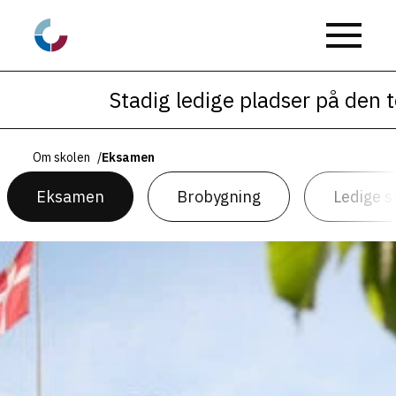
Stadig ledige pladser på den toå
Om skolen
/
Eksamen
Eksamen
Brobygning
Ledige st