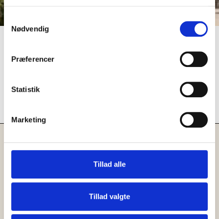
Samtykkevalg
Nødvendig
Eksamen
Præferencer
Her kan du se skolens
EKSAMENSHÅNDBOG
Statistik
Marketing
Tillad alle
Vil du vide mere
Tillad valgte
Book en samtale med en af vores studievejledere,