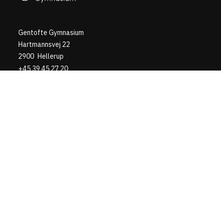
Gentofte Gymnasium
Hartmannsvej 22
2900
Hellerup
+45 39 45 27 20
mail@gengym.dk
Gentofte Gymnasium
Uddannelser
2-årig STX
HF på 3 år
Persondataforordning
Censor
Studievejlederne