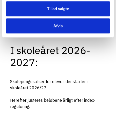
husstandsindkomsten og af antal hjemmeboende
søskende. Ansøgning fås på kontoret og skal
Tillad valgte
afleveres senest d. 10. september.
Afvis
I skoleåret 2026-
2027:
Skolepengesatser for elever, der starter i
skoleåret 2026/27:
Herefter justeres beløbene årligt efter index-
regulering.