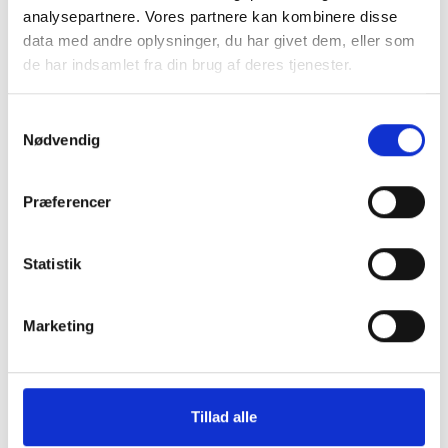
skal derfor betale skolepenge.
analysepartnere. Vores partnere kan kombinere disse
data med andre oplysninger, du har givet dem, eller som
De månedlige skolepenge er afhængige af din SU.
de har indsamlet fra din brug af deres tjenester.
Samtykkevalg
Nødvendig
I skoleåret 2025-
Præferencer
2026:
Statistik
Marketing
Der betales skolepenge i 11 måneder fra august
til juni.
Hvis du er under 18 år, kan du søge om hel eller
Tillad alle
delvis friplads. Tilskuddet er afhængigt af