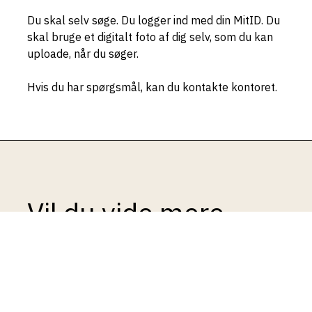
Du skal selv søge. Du logger ind med din MitID. Du
skal bruge et digitalt foto af dig selv, som du kan
uploade, når du søger.
Hvis du har spørgsmål, kan du kontakte kontoret.
Vil du vide mere
Book en samtale med en af vores studievejledere,
der kan give dig råd og vejledning om
optagelsesproceduren, samt dine muligheder for